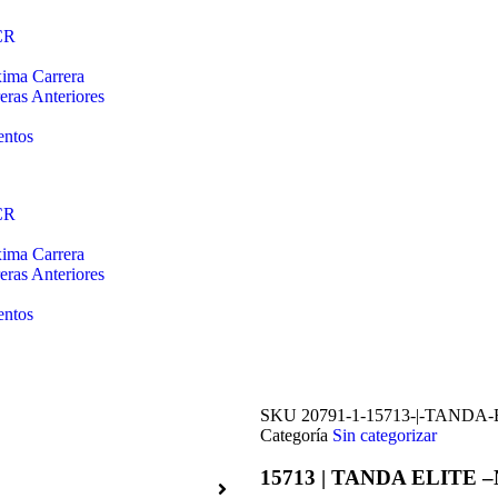
0,00
€
CR
0
ima Carrera
eras Anteriores
entos
CR
ima Carrera
eras Anteriores
entos
SKU
20791-1-15713-|-TANDA-E
Categoría
Sin categorizar
15713 | TANDA ELITE –N